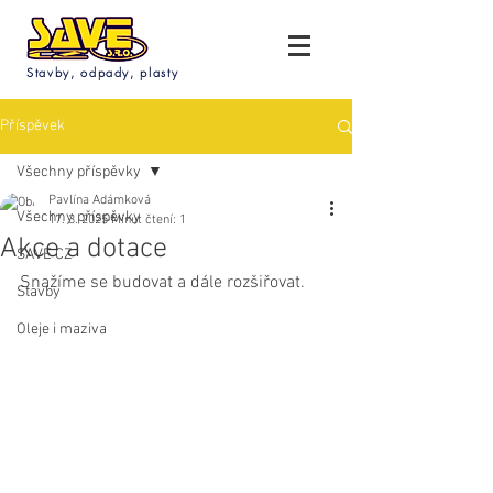
Stavby, odpady, plasty
Příspěvek
Všechny příspěvky
Pavlína Adámková
Všechny příspěvky
17. 3. 2025
Minut čtení: 1
Akce a dotace
SAVE CZ
Snažíme se budovat a dále rozšiřovat. 
Stavby
Oleje i maziva