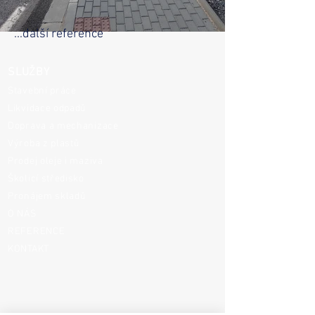
...další reference
SLUŽBY
Stavební práce
Likvidace odpadů
Doprava a mechanizace
Výroba z plastů
Prodej oleje i maziva
Školicí středisko
Pronájem skladů
O NÁS
REFERENCE
KONTAKT